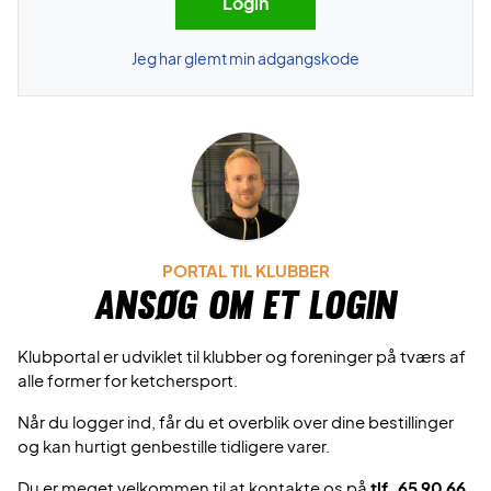
Jeg har glemt min adgangskode
PORTAL TIL KLUBBER
Ansøg om et login
Klubportal er udviklet til klubber og foreninger på tværs af
alle former for ketchersport.
Når du logger ind, får du et overblik over dine bestillinger
og kan hurtigt genbestille tidligere varer.
Du er meget velkommen til at kontakte os på
tlf. 65 90 66