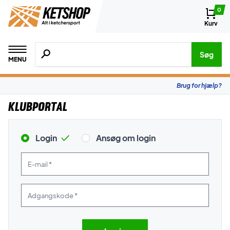
0
Kurv
Søg efter produkter, mærker etc.
Søg
MENU
Brug for hjælp?
Klubportal
Login
Ansøg om login
E-mail *
Adgangskode *