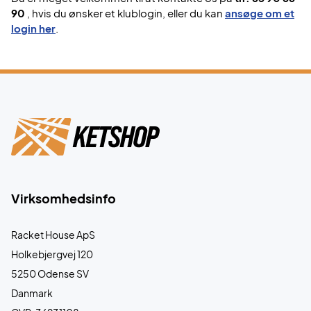
90
, hvis du ønsker et klublogin, eller du kan
ansøge om et
login her
.
Virksomhedsinfo
Racket House ApS
Holkebjergvej 120
5250 Odense SV
Danmark