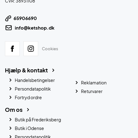
CVR: 36931108
65906690
info@ketshop.dk
Cookies
Hjælp & kontakt
Handelsbetingelser
Reklamation
Persondatapolitik
Returvarer
Fortryd ordre
Om os
Butik på Frederiksberg
Butik i Odense
Persondatapolitik