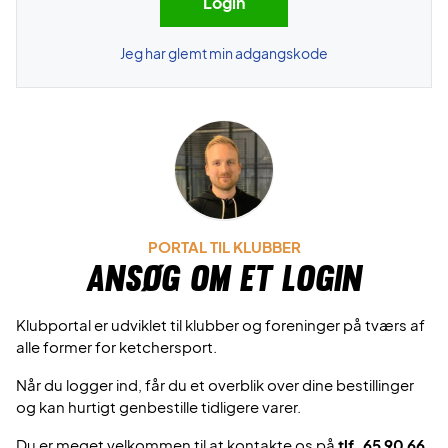
Jeg har glemt min adgangskode
PORTAL TIL KLUBBER
Ansøg om et login
Klubportal er udviklet til klubber og foreninger på tværs af
alle former for ketchersport.
Når du logger ind, får du et overblik over dine bestillinger
og kan hurtigt genbestille tidligere varer.
Du er meget velkommen til at kontakte os på
tlf. 65 90 66