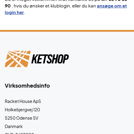
90
, hvis du ønsker et klublogin, eller du kan
ansøge om et
login her
.
Virksomhedsinfo
Racket House ApS
Holkebjergvej 120
5250 Odense SV
Danmark