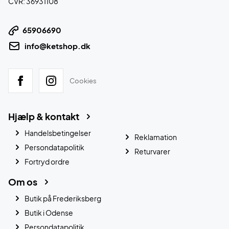
CVR: 36931108
65906690
info@ketshop.dk
Cookies
Hjælp & kontakt
Handelsbetingelser
Reklamation
Persondatapolitik
Returvarer
Fortryd ordre
Om os
Butik på Frederiksberg
Butik i Odense
Persondatapolitik