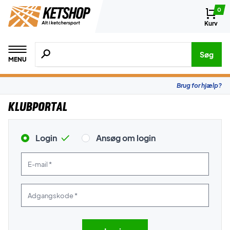
0
Kurv
Søg efter produkter, mærker etc.
Søg
MENU
Brug for hjælp?
Klubportal
Login
Ansøg om login
E-mail *
Adgangskode *