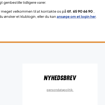
gt genbestille tidligere varer.
r meget velkommen til at kontakte os på
tlf. 65 90 66 90
,
du ønsker et klublogin, eller du kan
ansøge om et login her
.
Nyhedsbrev
persondatapolitik.