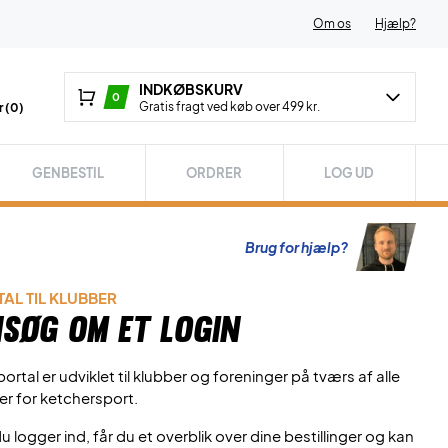
Om os
Hjælp?
INDKØBSKURV
0
Gratis fragt ved køb over 499 kr.
 (
0
)
GENBESTIL
ORDRER
LOG UD
Brug for hjælp?
AL TIL KLUBBER
søg om et login
ortal er udviklet til klubber og foreninger på tværs af alle
er for ketchersport.
u logger ind, får du et overblik over dine bestillinger og kan