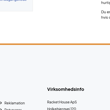
hurti
Du e
hvis 
Virksomhedsinfo
Racket House ApS
Reklamation
Holkebjergvej 120
Returvarer