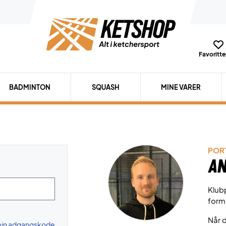
Favoritter
BADMINTON
SQUASH
MINE VARER
PORT
An
Klubp
form
Når d
 min adgangskode