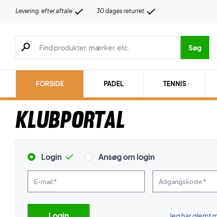
Levering: efter aftale
30 dages returret
Søg efter produkter, mærker etc.
Søg
FORSIDE
PADEL
TENNIS
Klubportal
Login
Ansøg om login
E-mail *
Adgangskode *
Jeg har glemt