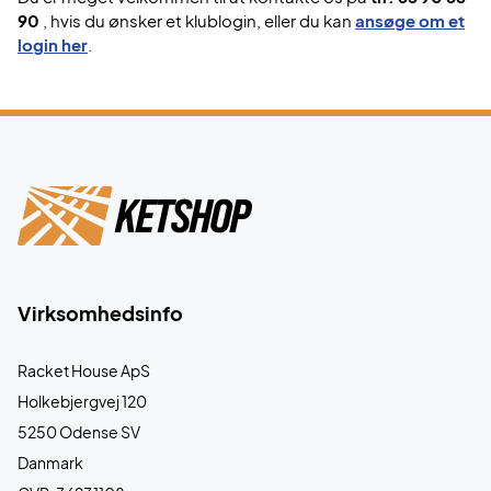
90
, hvis du ønsker et klublogin, eller du kan
ansøge om et
login her
.
Virksomhedsinfo
Racket House ApS
Holkebjergvej 120
5250 Odense SV
Danmark