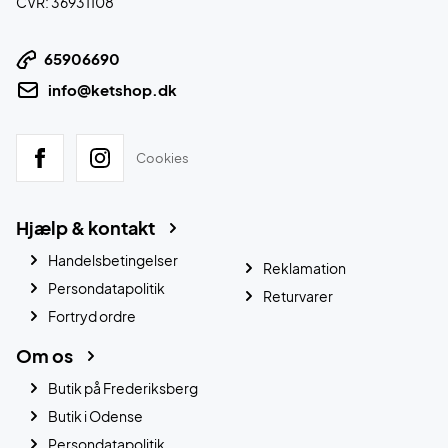
CVR: 36931108
65906690
info@ketshop.dk
Cookies
Hjælp & kontakt
Handelsbetingelser
Reklamation
Persondatapolitik
Returvarer
Fortryd ordre
Om os
Butik på Frederiksberg
Butik i Odense
Persondatapolitik