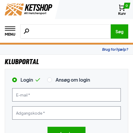
0
Kurv
Søg efter produkter, mærker etc.
Søg
MENU
Brug for hjælp?
Klubportal
Login
Ansøg om login
E-mail *
Adgangskode *