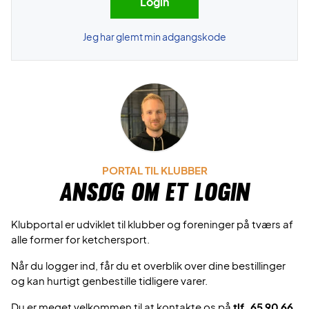
Jeg har glemt min adgangskode
PORTAL TIL KLUBBER
Ansøg om et login
Klubportal er udviklet til klubber og foreninger på tværs af
alle former for ketchersport.
Når du logger ind, får du et overblik over dine bestillinger
og kan hurtigt genbestille tidligere varer.
Du er meget velkommen til at kontakte os på
tlf. 65 90 66