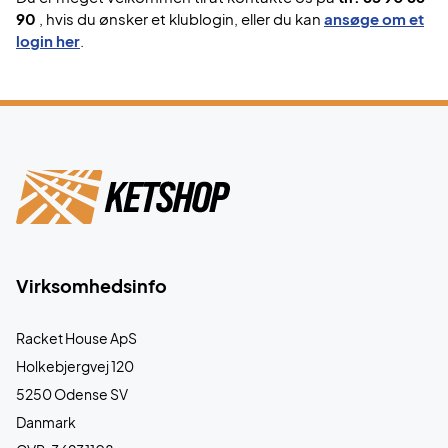
90
, hvis du ønsker et klublogin, eller du kan
ansøge om et
login her
.
Virksomhedsinfo
Racket House ApS
Holkebjergvej 120
5250 Odense SV
Danmark