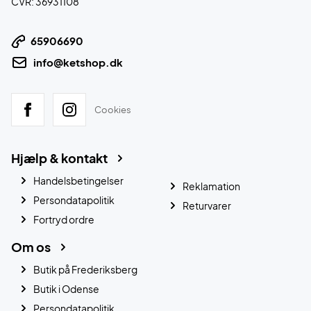
CVR: 36931108
65906690
info@ketshop.dk
Cookies
Hjælp & kontakt
Handelsbetingelser
Reklamation
Persondatapolitik
Returvarer
Fortryd ordre
Om os
Butik på Frederiksberg
Butik i Odense
Persondatapolitik