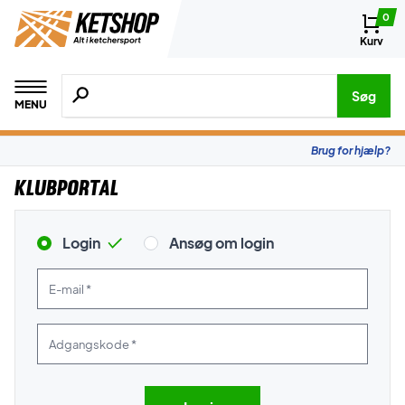
0
Kurv
Søg efter produkter, mærker etc.
Søg
MENU
Brug for hjælp?
Klubportal
Login
Ansøg om login
E-mail *
Adgangskode *