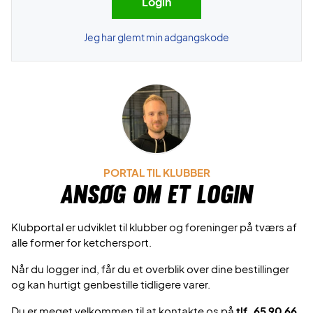
Jeg har glemt min adgangskode
PORTAL TIL KLUBBER
Ansøg om et login
Klubportal er udviklet til klubber og foreninger på tværs af
alle former for ketchersport.
Når du logger ind, får du et overblik over dine bestillinger
og kan hurtigt genbestille tidligere varer.
Du er meget velkommen til at kontakte os på
tlf. 65 90 66