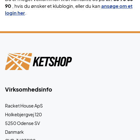
90
, hvis du ønsker et klublogin, eller du kan
ansøge om et
login her
.
Virksomhedsinfo
Racket House ApS
Holkebjergvej 120
5250 Odense SV
Danmark