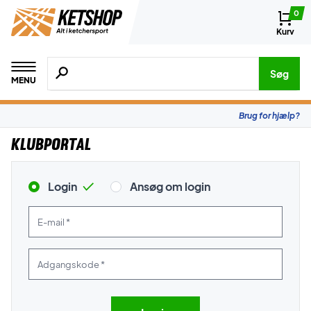
0
Kurv
Søg efter produkter, mærker etc.
Søg
MENU
Brug for hjælp?
Klubportal
Login
Ansøg om login
E-mail *
Adgangskode *