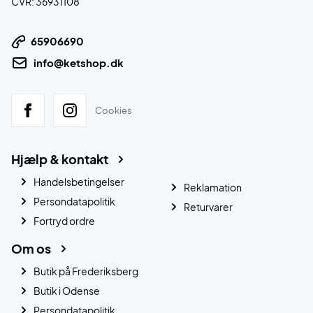
CVR: 36931108
65906690
info@ketshop.dk
Cookies
Hjælp & kontakt
Handelsbetingelser
Reklamation
Persondatapolitik
Returvarer
Fortryd ordre
Om os
Butik på Frederiksberg
Butik i Odense
Persondatapolitik