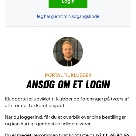
Jeg har glemt min adgangskode
PORTAL TIL KLUBBER
Ansøg om et login
Klubportal er udviklet til klubber og foreninger på tværs af
alle former for ketchersport.
Når du logger ind, får du et overblik over dine bestillinger
og kan hurtigt genbestille tidligere varer.
Du er meget velkommen til at kontakte os på
tlf. 65 90 66