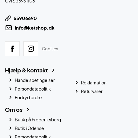
CVR: 36931108
65906690
info@ketshop.dk
Cookies
Hjælp & kontakt
Handelsbetingelser
Reklamation
Persondatapolitik
Returvarer
Fortryd ordre
Om os
Butik på Frederiksberg
Butik i Odense
Persondatapolitik