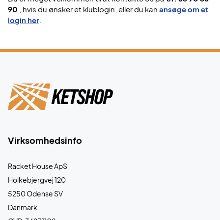
90
, hvis du ønsker et klublogin, eller du kan
ansøge om et
login her
.
Virksomhedsinfo
Racket House ApS
Holkebjergvej 120
5250 Odense SV
Danmark