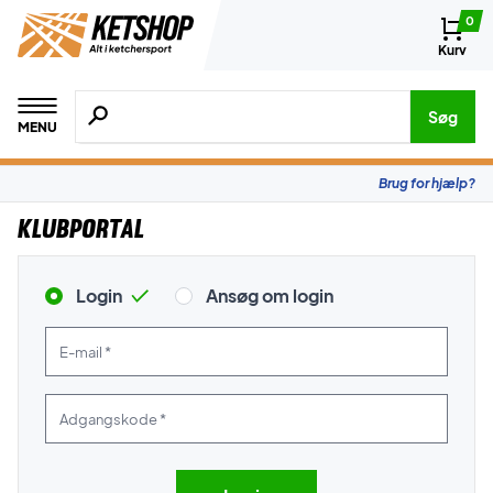
0
Kurv
Søg efter produkter, mærker etc.
Søg
MENU
Brug for hjælp?
Klubportal
Login
Ansøg om login
E-mail *
Adgangskode *