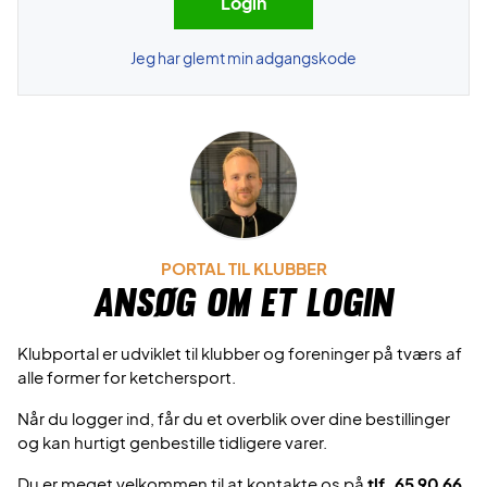
Jeg har glemt min adgangskode
PORTAL TIL KLUBBER
Ansøg om et login
Klubportal er udviklet til klubber og foreninger på tværs af
alle former for ketchersport.
Når du logger ind, får du et overblik over dine bestillinger
og kan hurtigt genbestille tidligere varer.
Du er meget velkommen til at kontakte os på
tlf. 65 90 66