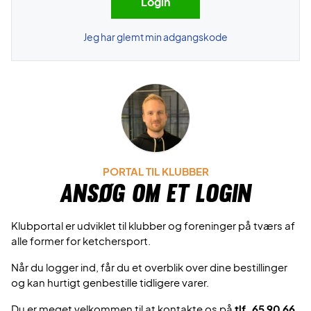
Jeg har glemt min adgangskode
PORTAL TIL KLUBBER
Ansøg om et login
Klubportal er udviklet til klubber og foreninger på tværs af
alle former for ketchersport.
Når du logger ind, får du et overblik over dine bestillinger
og kan hurtigt genbestille tidligere varer.
Du er meget velkommen til at kontakte os på
tlf. 65 90 66