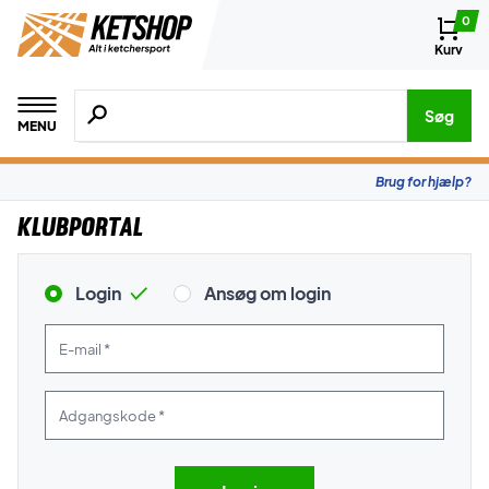
0
Kurv
Søg efter produkter, mærker etc.
Søg
MENU
Brug for hjælp?
Klubportal
Login
Ansøg om login
E-mail *
Adgangskode *