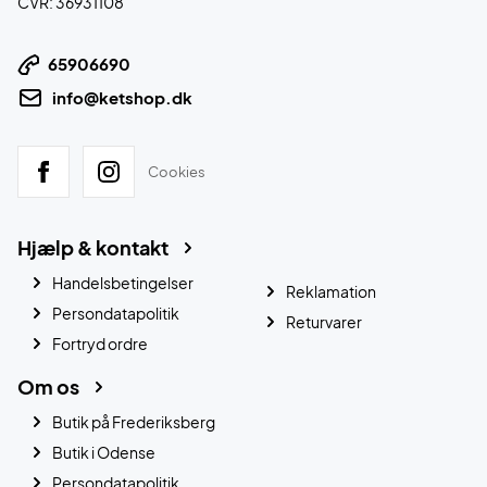
CVR: 36931108
65906690
info@ketshop.dk
Cookies
Hjælp & kontakt
Handelsbetingelser
Reklamation
Persondatapolitik
Returvarer
Fortryd ordre
Om os
Butik på Frederiksberg
Butik i Odense
Persondatapolitik