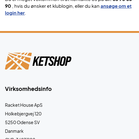
90
, hvis du ønsker et klublogin, eller du kan
ansøge om et
login her
.
Virksomhedsinfo
Racket House ApS
Holkebjergvej 120
5250 Odense SV
Danmark