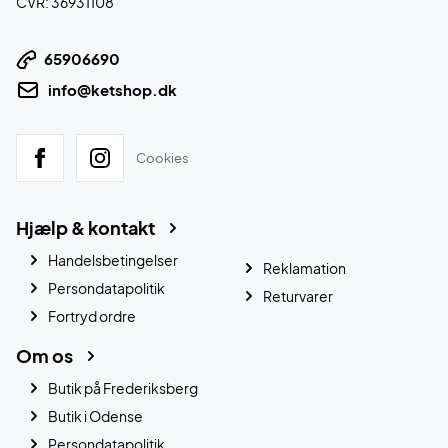
CVR: 36931108
65906690
info@ketshop.dk
Cookies
Hjælp & kontakt
Handelsbetingelser
Reklamation
Persondatapolitik
Returvarer
Fortryd ordre
Om os
Butik på Frederiksberg
Butik i Odense
Persondatapolitik