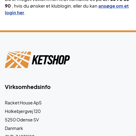
90
, hvis du ønsker et klublogin, eller du kan
ansøge om et
login her
.
Virksomhedsinfo
Racket House ApS
Holkebjergvej 120
5250 Odense SV
Danmark