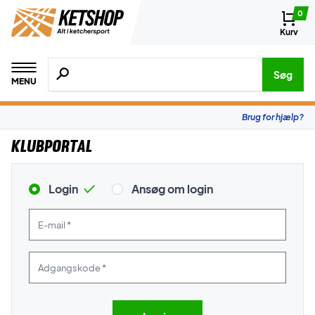
0
Kurv
Søg efter produkter, mærker etc.
Søg
MENU
Brug for hjælp?
Klubportal
Login
Ansøg om login
E-mail *
Adgangskode *