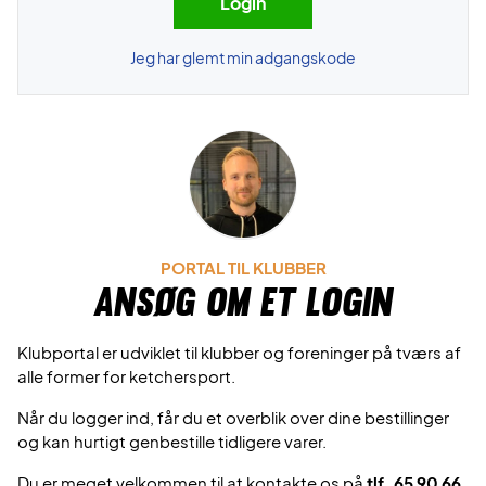
Jeg har glemt min adgangskode
PORTAL TIL KLUBBER
Ansøg om et login
Klubportal er udviklet til klubber og foreninger på tværs af
alle former for ketchersport.
Når du logger ind, får du et overblik over dine bestillinger
og kan hurtigt genbestille tidligere varer.
Du er meget velkommen til at kontakte os på
tlf. 65 90 66