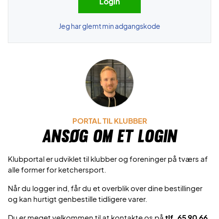
Jeg har glemt min adgangskode
PORTAL TIL KLUBBER
Ansøg om et login
Klubportal er udviklet til klubber og foreninger på tværs af
alle former for ketchersport.
Når du logger ind, får du et overblik over dine bestillinger
og kan hurtigt genbestille tidligere varer.
Du er meget velkommen til at kontakte os på
tlf. 65 90 66