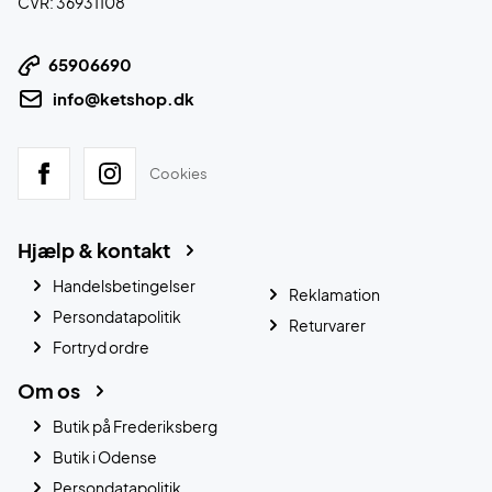
CVR: 36931108
65906690
info@ketshop.dk
Cookies
Hjælp & kontakt
Handelsbetingelser
Reklamation
Persondatapolitik
Returvarer
Fortryd ordre
Om os
Butik på Frederiksberg
Butik i Odense
Persondatapolitik