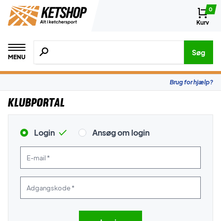
0
Kurv
Søg efter produkter, mærker etc.
Søg
MENU
Brug for hjælp?
Klubportal
Login
Ansøg om login
E-mail *
Adgangskode *