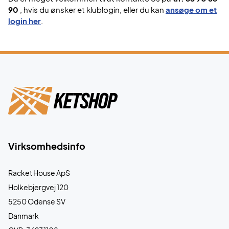
90
, hvis du ønsker et klublogin, eller du kan
ansøge om et
login her
.
Virksomhedsinfo
Racket House ApS
Holkebjergvej 120
5250 Odense SV
Danmark