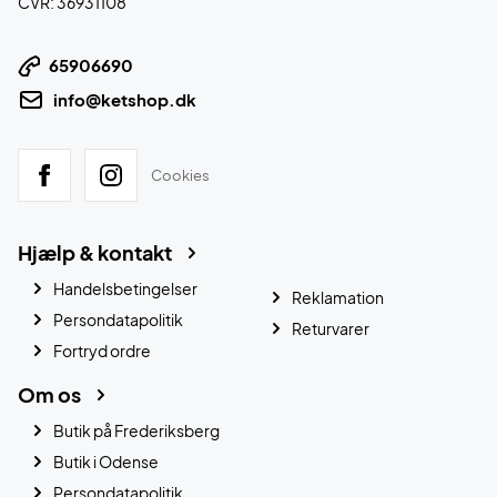
CVR: 36931108
65906690
info@ketshop.dk
Cookies
Hjælp & kontakt
Handelsbetingelser
Reklamation
Persondatapolitik
Returvarer
Fortryd ordre
Om os
Butik på Frederiksberg
Butik i Odense
Persondatapolitik