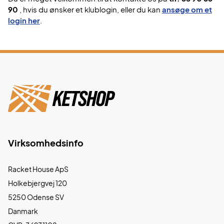
90
, hvis du ønsker et klublogin, eller du kan
ansøge om et
login her
.
Virksomhedsinfo
Racket House ApS
Holkebjergvej 120
5250 Odense SV
Danmark