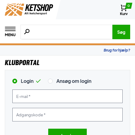
0
Kurv
Søg efter produkter, mærker etc.
Søg
MENU
Brug for hjælp?
Klubportal
Login
Ansøg om login
E-mail *
Adgangskode *