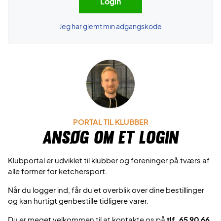
Jeg har glemt min adgangskode
PORTAL TIL KLUBBER
Ansøg om et login
Klubportal er udviklet til klubber og foreninger på tværs af
alle former for ketchersport.
Når du logger ind, får du et overblik over dine bestillinger
og kan hurtigt genbestille tidligere varer.
Du er meget velkommen til at kontakte os på
tlf. 65 90 66