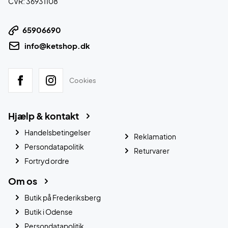
CVR: 36931108
65906690
info@ketshop.dk
Cookies
Hjælp & kontakt
Handelsbetingelser
Reklamation
Persondatapolitik
Returvarer
Fortryd ordre
Om os
Butik på Frederiksberg
Butik i Odense
Persondatapolitik