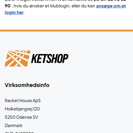
90
, hvis du ønsker et klublogin, eller du kan
ansøge om et
login her
.
Virksomhedsinfo
Racket House ApS
Holkebjergvej 120
5250 Odense SV
Danmark