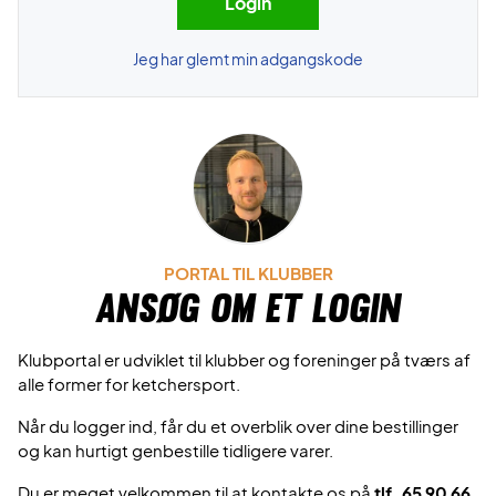
Jeg har glemt min adgangskode
PORTAL TIL KLUBBER
Ansøg om et login
Klubportal er udviklet til klubber og foreninger på tværs af
alle former for ketchersport.
Når du logger ind, får du et overblik over dine bestillinger
og kan hurtigt genbestille tidligere varer.
Du er meget velkommen til at kontakte os på
tlf. 65 90 66