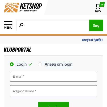
0
Kurv
Søg efter produkter, mærker etc.
Søg
MENU
Brug for hjælp?
Klubportal
Login
Ansøg om login
E-mail *
Adgangskode *