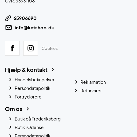
CVR: 36931108
65906690
info@ketshop.dk
Cookies
Hjælp & kontakt
Handelsbetingelser
Reklamation
Persondatapolitik
Returvarer
Fortryd ordre
Om os
Butik på Frederiksberg
Butik i Odense
Persondatapolitik