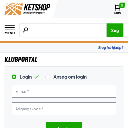
0
Kurv
Søg efter produkter, mærker etc.
Søg
MENU
Brug for hjælp?
Klubportal
Login
Ansøg om login
E-mail *
Adgangskode *