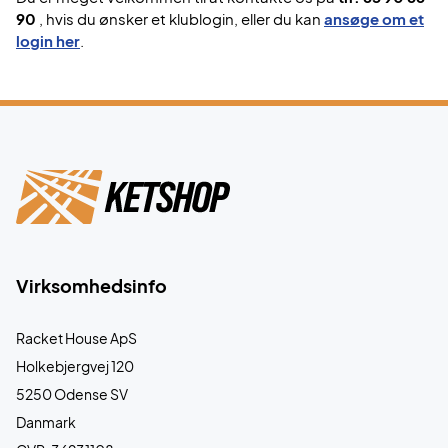
90
, hvis du ønsker et klublogin, eller du kan
ansøge om et
login her
.
Virksomhedsinfo
Racket House ApS
Holkebjergvej 120
5250 Odense SV
Danmark