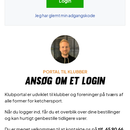
Jeg har glemt min adgangskode
PORTAL TIL KLUBBER
Ansøg om et login
Klubportal er udviklet til klubber og foreninger på tværs af
alle former for ketchersport.
Når du logger ind, får du et overblik over dine bestillinger
og kan hurtigt genbestille tidligere varer.
Du er meget velkommen til at kontakte os på
tlf. 65 90 66