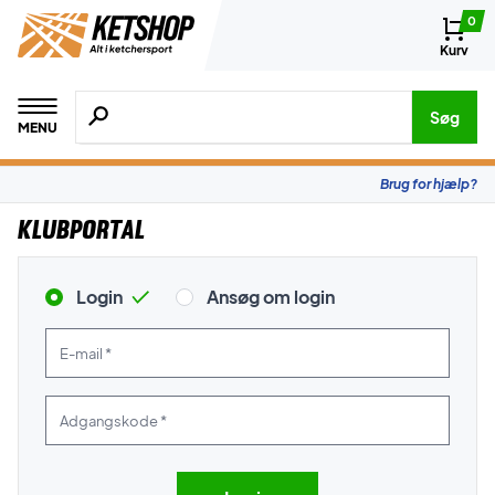
0
Kurv
Søg efter produkter, mærker etc.
Søg
MENU
Brug for hjælp?
Klubportal
Login
Ansøg om login
E-mail *
Adgangskode *