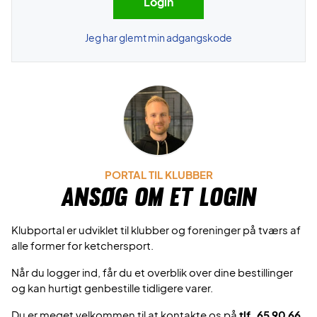
Jeg har glemt min adgangskode
PORTAL TIL KLUBBER
Ansøg om et login
Klubportal er udviklet til klubber og foreninger på tværs af
alle former for ketchersport.
Når du logger ind, får du et overblik over dine bestillinger
og kan hurtigt genbestille tidligere varer.
Du er meget velkommen til at kontakte os på
tlf. 65 90 66