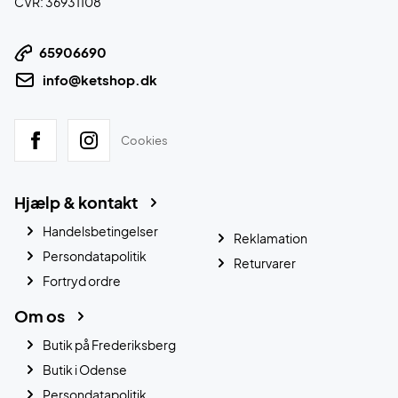
CVR: 36931108
65906690
info@ketshop.dk
Cookies
Hjælp & kontakt
Handelsbetingelser
Reklamation
Persondatapolitik
Returvarer
Fortryd ordre
Om os
Butik på Frederiksberg
Butik i Odense
Persondatapolitik