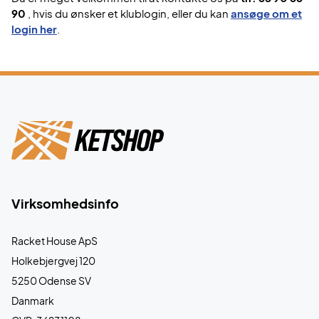
90
, hvis du ønsker et klublogin, eller du kan
ansøge om et
login her
.
Virksomhedsinfo
Racket House ApS
Holkebjergvej 120
5250 Odense SV
Danmark