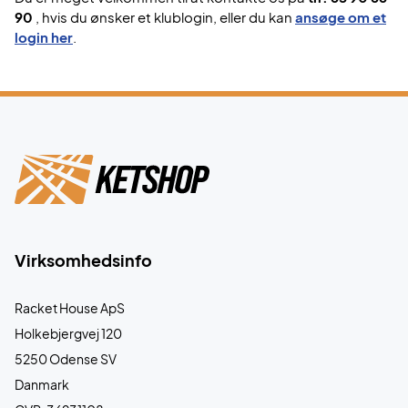
90
, hvis du ønsker et klublogin, eller du kan
ansøge om et
login her
.
Virksomhedsinfo
Racket House ApS
Holkebjergvej 120
5250 Odense SV
Danmark