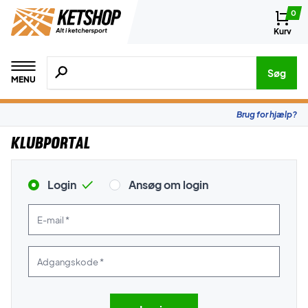
0
Kurv
Søg efter produkter, mærker etc.
Søg
MENU
Brug for hjælp?
Klubportal
Login
Ansøg om login
E-mail *
Adgangskode *