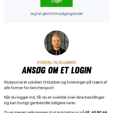
Jeg har glemt min adgangskode
PORTAL TIL KLUBBER
Ansøg om et login
Klubportal er udviklet til klubber og foreninger på tværs af
alle former for ketchersport.
Når du logger ind, får du et overblik over dine bestillinger
og kan hurtigt genbestille tidligere varer.
Du er meget velkommen til at kontakte os på
tlf. 65 90 66