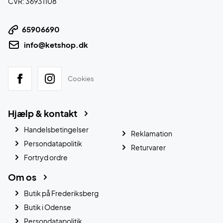
CVR: 36931108
65906690
info@ketshop.dk
Cookies
Hjælp & kontakt
Handelsbetingelser
Reklamation
Persondatapolitik
Returvarer
Fortryd ordre
Om os
Butik på Frederiksberg
Butik i Odense
Persondatapolitik