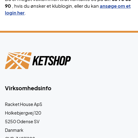
90
, hvis du ønsker et klublogin, eller du kan
ansøge om et
login her
.
Virksomhedsinfo
Racket House ApS
Holkebjergvej 120
5250 Odense SV
Danmark