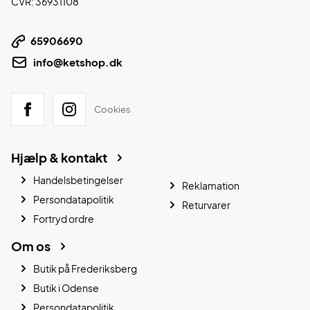
CVR: 36931108
65906690
info@ketshop.dk
Cookies
Hjælp & kontakt
Handelsbetingelser
Reklamation
Persondatapolitik
Returvarer
Fortryd ordre
Om os
Butik på Frederiksberg
Butik i Odense
Persondatapolitik