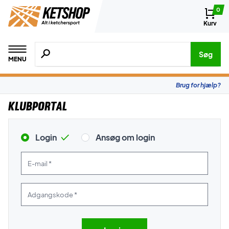
0
Kurv
Søg efter produkter, mærker etc.
Søg
MENU
Brug for hjælp?
Klubportal
Login
Ansøg om login
E-mail *
Adgangskode *