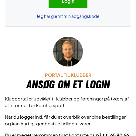
Jeg har glemt min adgangskode
PORTAL TIL KLUBBER
Ansøg om et login
Klubportal er udviklet til klubber og foreninger på tværs af
alle former for ketchersport.
Når du logger ind, får du et overblik over dine bestillinger
og kan hurtigt genbestille tidligere varer.
Du er meget velkommen til at kontakte os på
tlf. 65 90 66