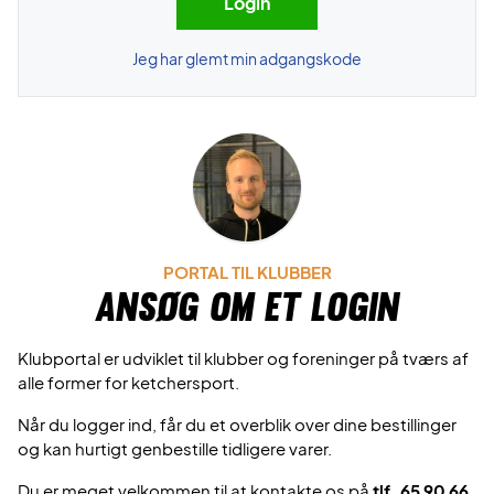
Jeg har glemt min adgangskode
PORTAL TIL KLUBBER
Ansøg om et login
Klubportal er udviklet til klubber og foreninger på tværs af
alle former for ketchersport.
Når du logger ind, får du et overblik over dine bestillinger
og kan hurtigt genbestille tidligere varer.
Du er meget velkommen til at kontakte os på
tlf. 65 90 66