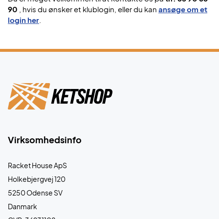
90
, hvis du ønsker et klublogin, eller du kan
ansøge om et
login her
.
Virksomhedsinfo
Racket House ApS
Holkebjergvej 120
5250 Odense SV
Danmark