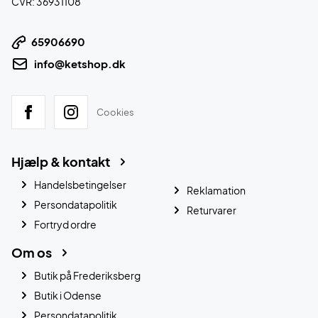
CVR: 36931108
65906690
info@ketshop.dk
Cookies
Hjælp & kontakt
Handelsbetingelser
Reklamation
Persondatapolitik
Returvarer
Fortryd ordre
Om os
Butik på Frederiksberg
Butik i Odense
Persondatapolitik