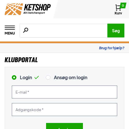
0
Kurv
Søg efter produkter, mærker etc.
Søg
MENU
Brug for hjælp?
Klubportal
Login
Ansøg om login
E-mail *
Adgangskode *