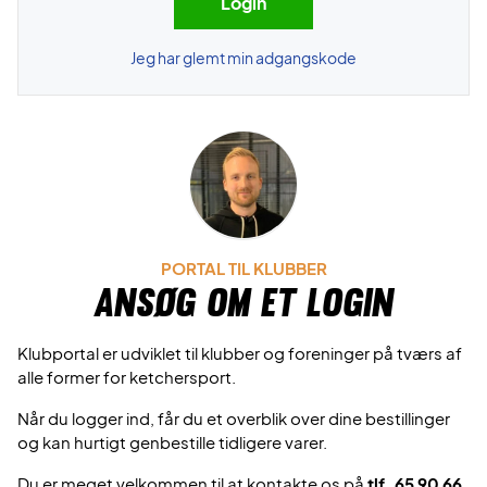
Jeg har glemt min adgangskode
PORTAL TIL KLUBBER
Ansøg om et login
Klubportal er udviklet til klubber og foreninger på tværs af
alle former for ketchersport.
Når du logger ind, får du et overblik over dine bestillinger
og kan hurtigt genbestille tidligere varer.
Du er meget velkommen til at kontakte os på
tlf. 65 90 66