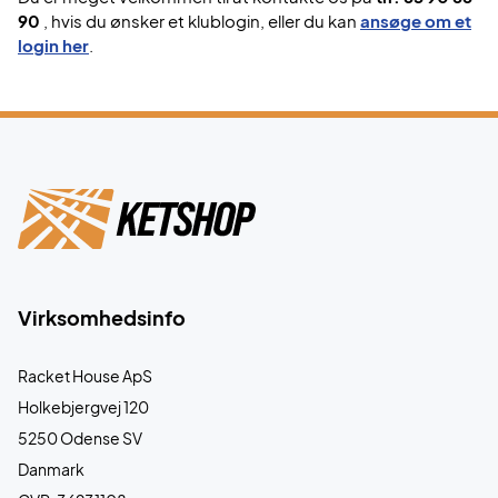
90
, hvis du ønsker et klublogin, eller du kan
ansøge om et
login her
.
Virksomhedsinfo
Racket House ApS
Holkebjergvej 120
5250 Odense SV
Danmark