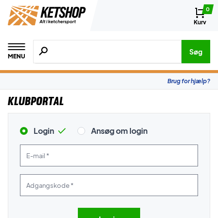
0
Kurv
Søg efter produkter, mærker etc.
Søg
MENU
Brug for hjælp?
Klubportal
Login
Ansøg om login
E-mail *
Adgangskode *