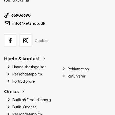
CVR: 36931108
65906690
info@ketshop.dk
Cookies
Hjælp & kontakt
Handelsbetingelser
Reklamation
Persondatapolitik
Returvarer
Fortryd ordre
Om os
Butik på Frederiksberg
Butik i Odense
Persondatapolitik