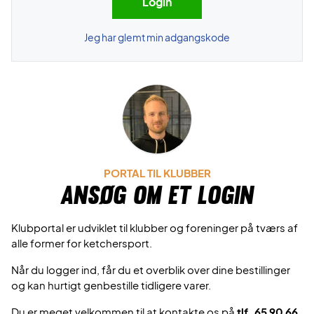
Jeg har glemt min adgangskode
PORTAL TIL KLUBBER
Ansøg om et login
Klubportal er udviklet til klubber og foreninger på tværs af
alle former for ketchersport.
Når du logger ind, får du et overblik over dine bestillinger
og kan hurtigt genbestille tidligere varer.
Du er meget velkommen til at kontakte os på
tlf. 65 90 66