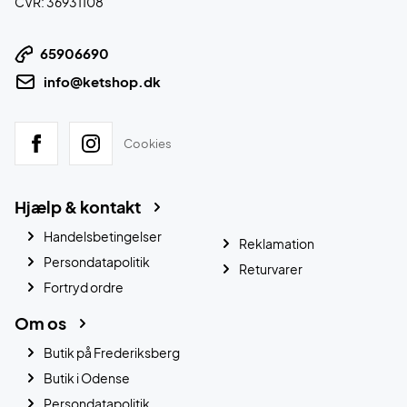
CVR: 36931108
65906690
info@ketshop.dk
Cookies
Hjælp & kontakt
Handelsbetingelser
Reklamation
Persondatapolitik
Returvarer
Fortryd ordre
Om os
Butik på Frederiksberg
Butik i Odense
Persondatapolitik