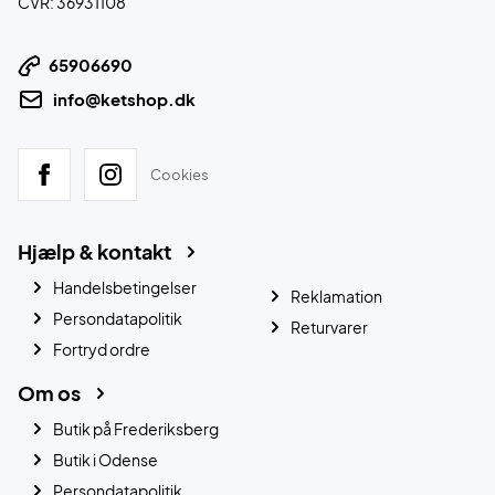
CVR: 36931108
65906690
info@ketshop.dk
Cookies
Hjælp & kontakt
Handelsbetingelser
Reklamation
Persondatapolitik
Returvarer
Fortryd ordre
Om os
Butik på Frederiksberg
Butik i Odense
Persondatapolitik