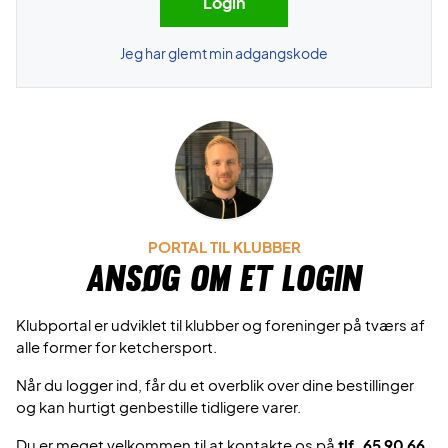
Jeg har glemt min adgangskode
PORTAL TIL KLUBBER
Ansøg om et login
Klubportal er udviklet til klubber og foreninger på tværs af
alle former for ketchersport.
Når du logger ind, får du et overblik over dine bestillinger
og kan hurtigt genbestille tidligere varer.
Du er meget velkommen til at kontakte os på
tlf. 65 90 66