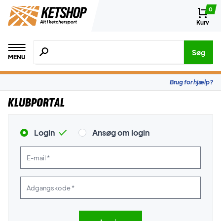
0
Kurv
Søg efter produkter, mærker etc.
Søg
MENU
Brug for hjælp?
Klubportal
Login
Ansøg om login
E-mail *
Adgangskode *