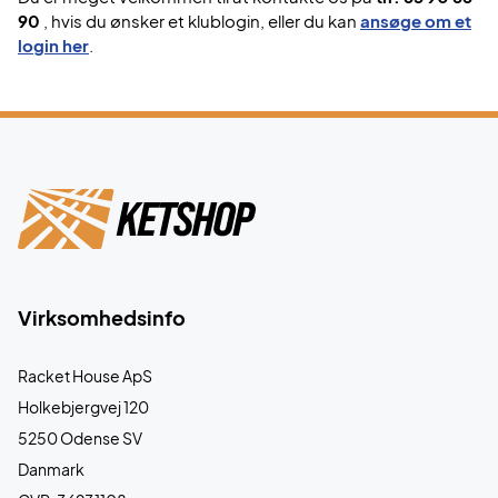
90
, hvis du ønsker et klublogin, eller du kan
ansøge om et
login her
.
Virksomhedsinfo
Racket House ApS
Holkebjergvej 120
5250 Odense SV
Danmark